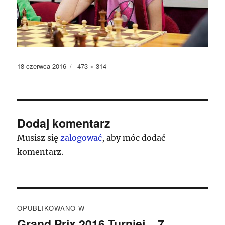
Data
Pełny
18 czerwca 2016
473 × 314
publikacji
rozmiar
Dodaj komentarz
Musisz się
zalogować
, aby móc dodać
komentarz.
Nawigacja
OPUBLIKOWANO W
wpisu
Grand Prix 2016 Turniej – 7