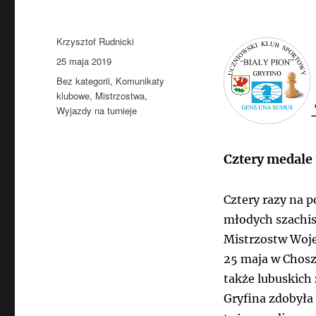
Autor
Krzysztof Rudnicki
Data
25 maja 2019
publikacji
Kategorie
Bez kategorii
,
Komunikaty
klubowe
,
Mistrzostwa
,
Wyjazdy na turnieje
Cztery medale
Cztery razy na p
młodych szachis
Mistrzostw Woje
25 maja w Chos
także lubuskich
Gryfina zdobyła 