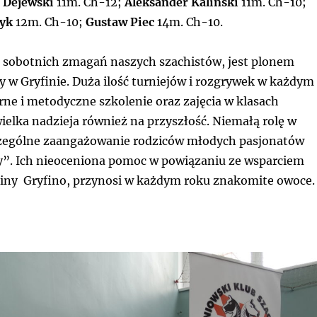
 Dejewski
11m. Ch-12;
Aleksander Kaliński
11m. Ch-10;
zyk
12m. Ch-10;
Gustaw Piec
14m. Ch-10.
t sobotnich zmagań naszych szachistów, jest plonem
y w Gryfinie. Duża ilość turniejów i rozgrywek w każdym
rne i metodyczne szkolenie oraz zajęcia w klasach
ielka nadzieja również na przyszłość. Niemałą rolę w
czególne zaangażowanie rodziców młodych pasjonatów
y”. Ich nieoceniona pomoc w powiązaniu ze wsparciem
ny Gryfino, przynosi w każdym roku znakomite owoce.