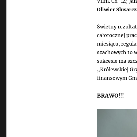
VIIm. Ch-14;
Jan
Oliwier Ślusarc
Świetny rezulta
całorocznej prac
miesiącu, regula
szachowych to w
sukcesie ma sz
„Królewskiej Gr
finansowym Gmi
BRAWO!!!