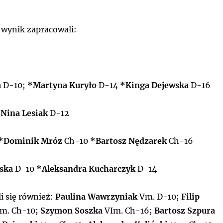
 wynik zapracowali:
a
D-10;
*Martyna Kuryło
D-14
*Kinga Dejewska
D-16
Nina Lesiak
D-12
*Dominik Mróz
Ch-10
*Bartosz Nędzarek
Ch-16
ska
D-10
*Aleksandra Kucharczyk
D-14
i się również:
Paulina Wawrzyniak
Vm. D-10;
Filip
m. Ch-10;
Szymon Soszka
VIm. Ch-16;
Bartosz Szpura