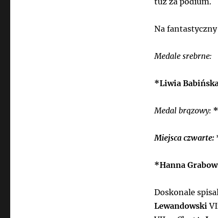
tuż za podium.
Na fantastyczny
Medale srebrne:
*Liwia Babińsk
Medal brązowy:
*
Miejsca czwarte:
*Hanna Grabow
Doskonale spisal
Lewandowski
VI