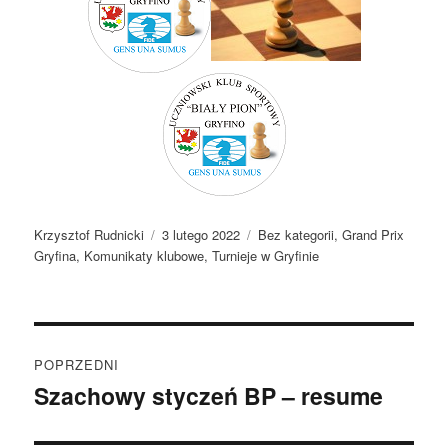
Autor
Data
Kategorie
Krzysztof Rudnicki
3 lutego 2022
Bez kategorii
,
Grand Prix
publikacji
Gryfina
,
Komunikaty klubowe
,
Turnieje w Gryfinie
Nawigacja
POPRZEDNI
wpisu
Szachowy styczeń BP – resume
Poprzedni
wpis: