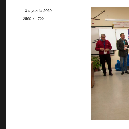
Data
13 stycznia 2020
publikacji
Pełny
2560 × 1700
rozmiar