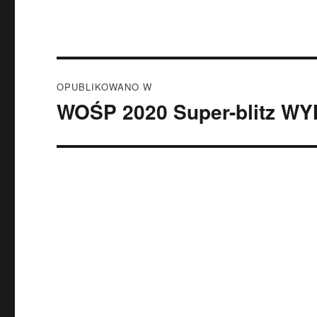
Nawigacja
OPUBLIKOWANO W
wpisu
WOŚP 2020 Super-blitz WY