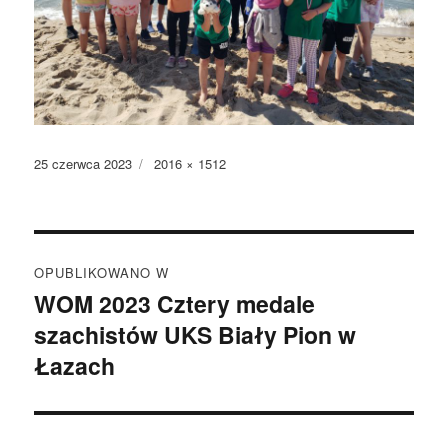
Data
Pełny
25 czerwca 2023
2016 × 1512
publikacji
rozmiar
Nawigacja
OPUBLIKOWANO W
wpisu
WOM 2023 Cztery medale
szachistów UKS Biały Pion w
Łazach