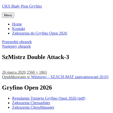
Przejdź
UKS Biały Pion Gryfino
do
treści
Menu
Home
Kontakt
Zgłoszenia do Gryfino Open 2026
Poprzedni obrazek
Następny obrazek
SzMistrz Double Attack-3
Data
Pełny
26 marca 2020
2560 × 1861
publikacji
Nawigacja
rozmiar
Opublikowano w
Wirusowi – SZACH-MAT zaawansowani 20.03
wpisu
Gryfino Open 2026
Regulamin Turnieju Gryfino Open 2026 (pdf)
Zgłoszenia Chessarbiter
Zgłoszenia ChessManager