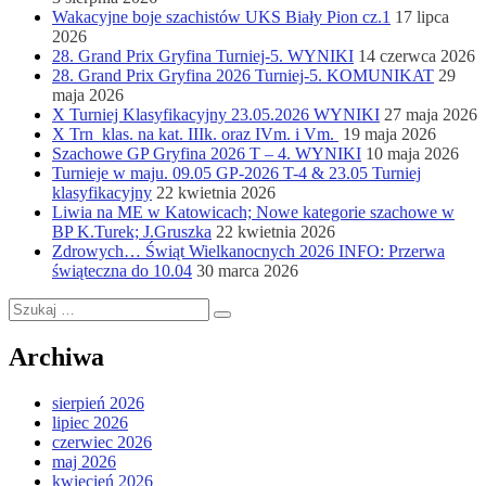
Wakacyjne boje szachistów UKS Biały Pion cz.1
17 lipca
2026
28. Grand Prix Gryfina Turniej-5. WYNIKI
14 czerwca 2026
28. Grand Prix Gryfina 2026 Turniej-5. KOMUNIKAT
29
maja 2026
X Turniej Klasyfikacyjny 23.05.2026 WYNIKI
27 maja 2026
X Trn klas. na kat. IIIk. oraz IVm. i Vm.
19 maja 2026
Szachowe GP Gryfina 2026 T – 4. WYNIKI
10 maja 2026
Turnieje w maju. 09.05 GP-2026 T-4 & 23.05 Turniej
klasyfikacyjny
22 kwietnia 2026
Liwia na ME w Katowicach; Nowe kategorie szachowe w
BP K.Turek; J.Gruszka
22 kwietnia 2026
Zdrowych… Świąt Wielkanocnych 2026 INFO: Przerwa
świąteczna do 10.04
30 marca 2026
Szukaj:
Szukaj
Archiwa
sierpień 2026
lipiec 2026
czerwiec 2026
maj 2026
kwiecień 2026