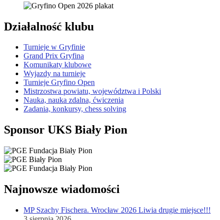
Działalność klubu
Turnieje w Gryfinie
Grand Prix Gryfina
Komunikaty klubowe
Wyjazdy na turnieje
Turnieje Gryfino Open
Mistrzostwa powiatu, województwa i Polski
Nauka, nauka zdalna, ćwiczenia
Zadania, konkursy, chess solving
Sponsor UKS Biały Pion
Najnowsze wiadomości
MP Szachy Fischera. Wrocław 2026 Liwia drugie miejsce!!!
3 sierpnia 2026