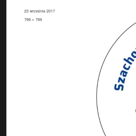
Data
23 września 2017
publikacji
Pełny
769 × 769
rozmiar