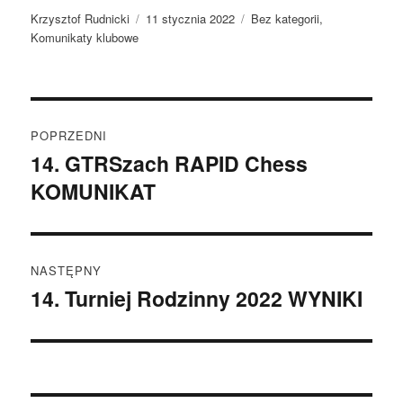
Autor
Data
Kategorie
Krzysztof Rudnicki
11 stycznia 2022
Bez kategorii
,
publikacji
Komunikaty klubowe
Nawigacja
POPRZEDNI
wpisu
14. GTRSzach RAPID Chess
Poprzedni
KOMUNIKAT
wpis:
NASTĘPNY
14. Turniej Rodzinny 2022 WYNIKI
Następny
wpis: