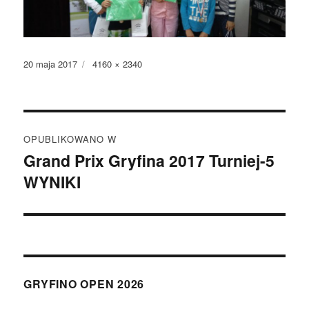
Data
Pełny
20 maja 2017
4160 × 2340
publikacji
rozmiar
Nawigacja
OPUBLIKOWANO W
wpisu
Grand Prix Gryfina 2017 Turniej-5
WYNIKI
GRYFINO OPEN 2026