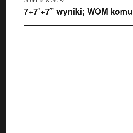
OPUBLIKOWANO W
wpisu
7+7’+7” wyniki; WOM komu