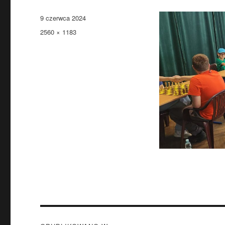
Data
9 czerwca 2024
publikacji
Pełny
2560 × 1183
rozmiar
Nawigacja