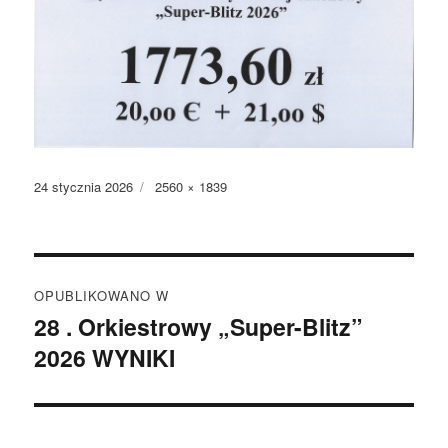
Data
Pełny
24 stycznia 2026
2560 × 1839
publikacji
rozmiar
Nawigacja
OPUBLIKOWANO W
wpisu
28 . Orkiestrowy „Super-Blitz”
2026 WYNIKI