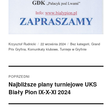
Autor
Data
Kategorie
Krzysztof Rudnicki
22 września 2024
Bez kategorii
,
Grand
publikacji
Prix Gryfina
,
Komunikaty klubowe
,
Turnieje w Gryfinie
Nawigacja
POPRZEDNI
wpisu
Najbliższe plany turniejowe UKS
Poprzedni
Biały Pion IX-X-XI 2024
wpis: