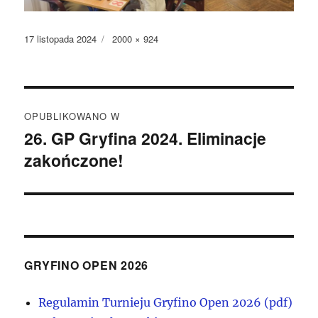
Data
Pełny
17 listopada 2024
2000 × 924
publikacji
rozmiar
Nawigacja
OPUBLIKOWANO W
wpisu
26. GP Gryfina 2024. Eliminacje
zakończone!
GRYFINO OPEN 2026
Regulamin Turnieju Gryfino Open 2026 (pdf)