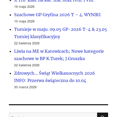
X Trn klas. na kat. IIIk. oraz IVm. i Vm.
19 maja 2026
Szachowe GP Gryfina 2026 T – 4. WYNIKI
10 maja 2026
Turnieje w maju. 09.05 GP-2026 T-4 & 23.05
Turniej klasyfikacyjny
22 kwietnia 2026
Liwia na ME w Katowicach; Nowe kategorie
szachowe w BP K.Turek; J.Gruszka
22 kwietnia 2026
Zdrowych… Świąt Wielkanocnych 2026
INFO: Przerwa świąteczna do 10.04
30 marca 2026
SZU
Szukaj: