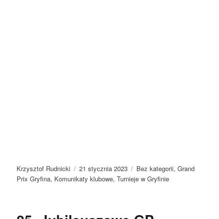
Autor
Data
Kategorie
Krzysztof Rudnicki
21 stycznia 2023
Bez kategorii
,
Grand
publikacji
Prix Gryfina
,
Komunikaty klubowe
,
Turnieje w Gryfinie