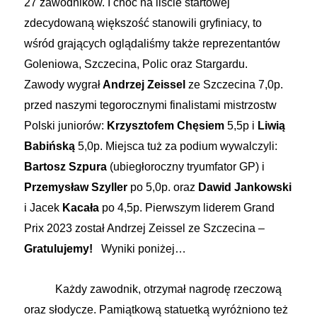
27 zawodników. I choć na liście startowej
zdecydowaną większość stanowili gryfiniacy, to
wśród grających oglądaliśmy także reprezentantów
Goleniowa, Szczecina, Polic oraz Stargardu.
Zawody wygrał
Andrzej Zeissel
ze Szczecina 7,0p.
przed naszymi tegorocznymi finalistami mistrzostw
Polski juniorów:
Krzysztofem Chęsiem
5,5p i
Liwią
Babińską
5,0p. Miejsca tuż za podium wywalczyli:
Bartosz Szpura
(ubiegłoroczny tryumfator GP) i
Przemysław Szyller
po 5,0p. oraz
Dawid Jankowski
i Jacek
Kacała
po 4,5p.
Pierwszym lid
erem Grand
Prix 2023 został Andrzej Zeissel ze Szczecina –
Gratulujemy!
Wyniki poniżej…
Każdy zawodnik, otrzymał nagrodę rzeczową
oraz słodycze. Pamiątkową statuetką wyróżniono też