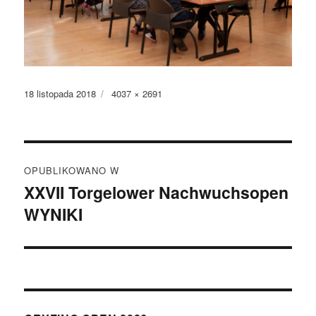
Data
Pełny
18 listopada 2018
4037 × 2691
publikacji
rozmiar
Nawigacja
OPUBLIKOWANO W
wpisu
XXVII Torgelower Nachwuchsopen
WYNIKI