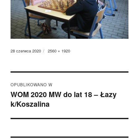
Data
Pełny
28 czerwca 2020
2560 × 1920
publikacji
rozmiar
Nawigacja
OPUBLIKOWANO W
wpisu
WOM 2020 MW do lat 18 – Łazy
k/Koszalina