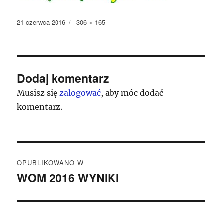
Data
Pełny
21 czerwca 2016
306 × 165
publikacji
rozmiar
Dodaj komentarz
Musisz się
zalogować
, aby móc dodać
komentarz.
Nawigacja
OPUBLIKOWANO W
wpisu
WOM 2016 WYNIKI