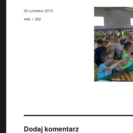
Data
20 czerwca 2015
publikacji
Pełny
448 × 252
rozmiar
Dodaj komentarz