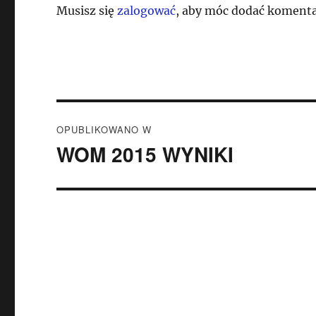
Musisz się
zalogować
, aby móc dodać komenta
Nawigacja
OPUBLIKOWANO W
wpisu
WOM 2015 WYNIKI