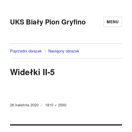
UKS Biały Pion Gryfino
MENU
Poprzedni obrazek
Następny obrazek
Widełki II-5
Data
Pełny
26 kwietnia 2020
1810 × 2560
publikacji
rozmiar
Nawigacja