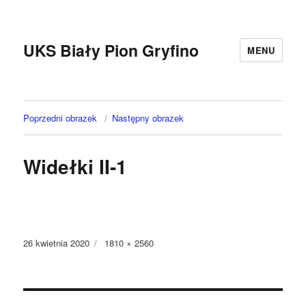
UKS Biały Pion Gryfino
MENU
Poprzedni obrazek
Następny obrazek
Widełki II-1
Data
Pełny
26 kwietnia 2020
1810 × 2560
publikacji
rozmiar
Nawigacja