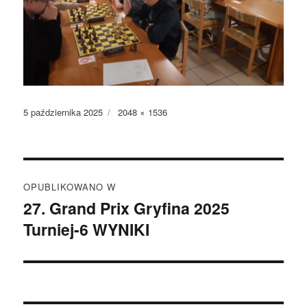
Data
Pełny
5 października 2025
2048 × 1536
publikacji
rozmiar
Nawigacja
OPUBLIKOWANO W
wpisu
27. Grand Prix Gryfina 2025
Turniej-6 WYNIKI