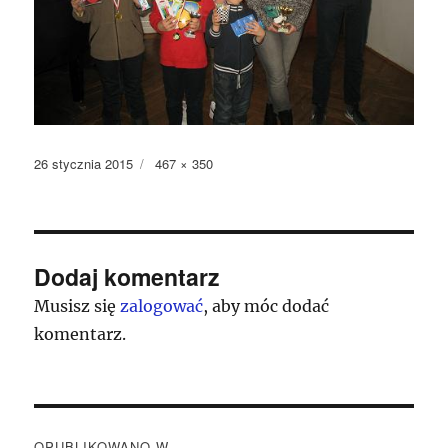
Data
Pełny
26 stycznia 2015
467 × 350
publikacji
rozmiar
Dodaj komentarz
Musisz się
zalogować
, aby móc dodać
komentarz.
Nawigacja
OPUBLIKOWANO W