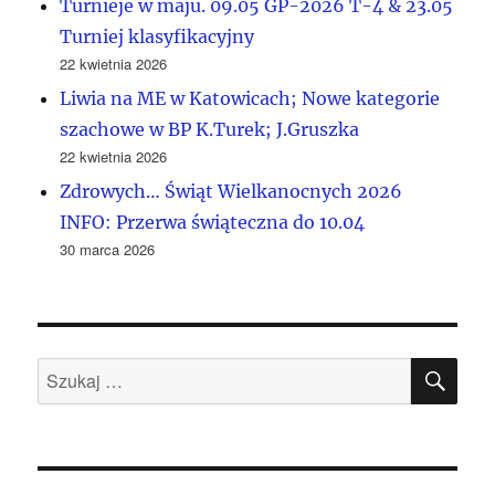
Turnieje w maju. 09.05 GP-2026 T-4 & 23.05
Turniej klasyfikacyjny
22 kwietnia 2026
Liwia na ME w Katowicach; Nowe kategorie
szachowe w BP K.Turek; J.Gruszka
22 kwietnia 2026
Zdrowych… Świąt Wielkanocnych 2026
INFO: Przerwa świąteczna do 10.04
30 marca 2026
SZU
Szukaj: