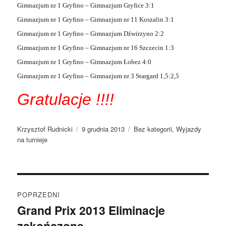
Gimnazjum nr 1 Gryfino – Gimnazjum Gryfice 3:1
Gimnazjum nr 1 Gryfino – Gimnazjum nr 11 Koszalin 3:1
Gimnazjum nr 1 Gryfino – Gimnazjum Dźwirzyno 2:2
Gimnazjum nr 1 Gryfino – Gimnazjum nr 16 Szczecin 1:3
Gimnazjum nr 1 Gryfino – Gimnazjum Łobez 4:0
Gimnazjum nr 1 Gryfino – Gimnazjum nr 3 Stargard 1,5:2,5
Gratulacje !!!!
Autor
Data
Kategorie
Krzysztof Rudnicki
9 grudnia 2013
Bez kategorii
,
Wyjazdy
publikacji
na turnieje
Nawigacja
POPRZEDNI
wpisu
Grand Prix 2013 Eliminacje
Poprzedni
zakończone
wpis: