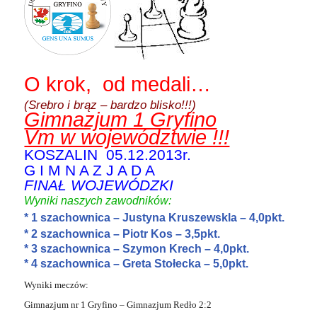
O krok, od m
edali…
(Srebro i brąz – bardzo blisko!!!)
Gimnazjum 1 Gryfino
Vm w województwie !!!
KOSZALIN 05.12.2013r.
G I M N A Z J A D A
FINAŁ WOJEWÓDZKI
Wyniki naszych zawodników:
* 1 szachownica –
Justyna Kruszewskla – 4,0pkt.
* 2 szachownica – Piotr Kos – 3,5pkt.
* 3 szachownica – Szymon Krech – 4,0pkt.
* 4 szachownica – Greta Stołecka – 5,0pkt.
Wyniki meczów:
Gimnazjum nr 1 Gryfino – Gimnazjum Redło 2:2